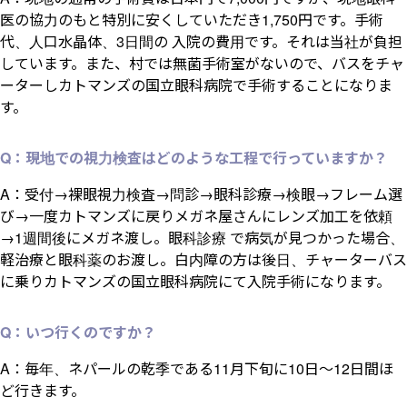
医の協力のもと特別に安くしていただき1,750円です。手術
代、人口水晶体、3日間の 入院の費用です。それは当社が負担
しています。また、村では無菌手術室がないので、バスをチャ
ーターしカトマンズの国立眼科病院で手術することになりま
す。
Q：現地での視力検査はどのような工程で行っていますか？
A：受付→裸眼視力検査→問診→眼科診療→検眼→フレーム選
び→一度カトマンズに戻りメガネ屋さんにレンズ加工を依頼
→1週間後にメガネ渡し。眼科診療 で病気が見つかった場合、
軽治療と眼科薬のお渡し。白内障の方は後日、チャーターバス
に乗りカトマンズの国立眼科病院にて入院手術になります。
Q：いつ行くのですか？
A：毎年、ネパールの乾季である11月下旬に10日～12日間ほ
ど行きます。